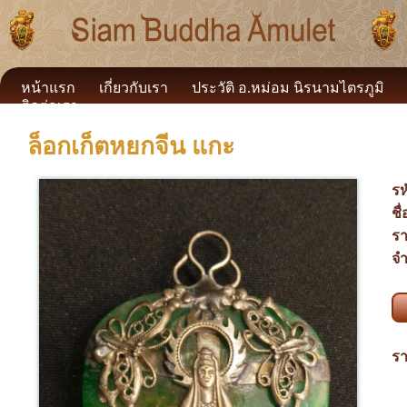
หน้าแรก
เกี่ยวกับเรา
ประวัติ อ.หม่อม นิรนามไตรภูมิ
ติดต่อเรา
ล็อกเก็ตหยกจีน แกะ
รห
ชื
รา
จำ
รา