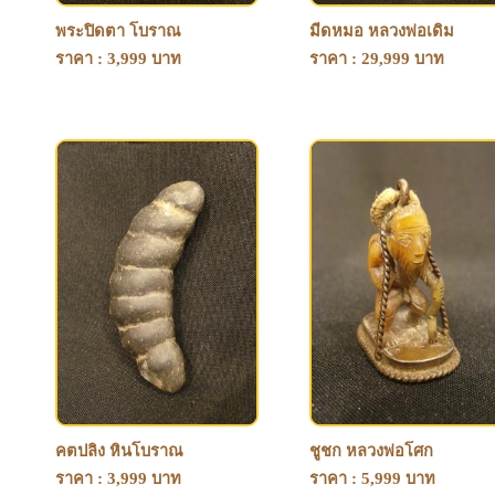
พระปิดตา โบราณ
มีดหมอ หลวงพ่อเดิม
ราคา : 3,999 บาท
ราคา : 29,999 บาท
คตปลิง หินโบราณ
ชูชก หลวงพ่อโศก
ราคา : 3,999 บาท
ราคา : 5,999 บาท