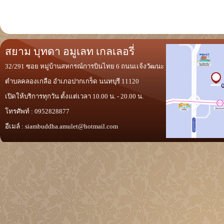
สยาม บุทดา อมูเลท เกลเลอรี่
32/291 ซอย หมู่บ้านสหกรณ์การบินไทย 6 ถนนเเจ้งวัฒนะ
ตำบลคลองเกลือ อำเภอปากเกร็ด นนทบุรี 11120
เปิดให้บริการทุกวัน ตั้งแต่เวลา 10.00 น. - 20.00 น.
โทรศัพท์ : 0952828877
อีเมล์ :
siambuddha.amulet@hotmail.com