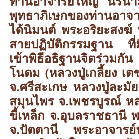
ท่านอาจารย์ใหญ่ นิรน
พุทธาภิเษกของท่านอาจา
ได้นิมนต์ พระอริยะสงฆ์
สายปฏิบัติกรรมฐาน ที่มีช
เข้าพิธีอธิฐานจิตร่วมกั
โนดม (หลวงปู่เกลี้ยง เ
จ.ศรีสะเกษ หลวงปู่ละมั
สมุนไพร จ.เพชรบูรณ์ หลว
ขี้เหล็ก จ.อุบลราชธานี
จ.ปัตตานี พระอาจารย์