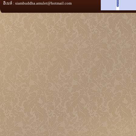
อีเมล์ :
siambuddha.amulet@hotmail.com