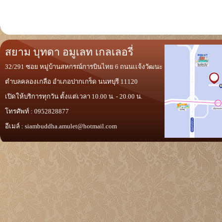
สยาม บุทดา อมูเลท เกลเลอรี่
32/291 ซอย หมู่บ้านสหกรณ์การบินไทย 6 ถนนเเจ้งวัฒนะ
ตำบลคลองเกลือ อำเภอปากเกร็ด นนทบุรี 11120
เปิดให้บริการทุกวัน ตั้งแต่เวลา 10.00 น. - 20.00 น.
โทรศัพท์ : 0952828877
อีเมล์ :
siambuddha.amulet@hotmail.com