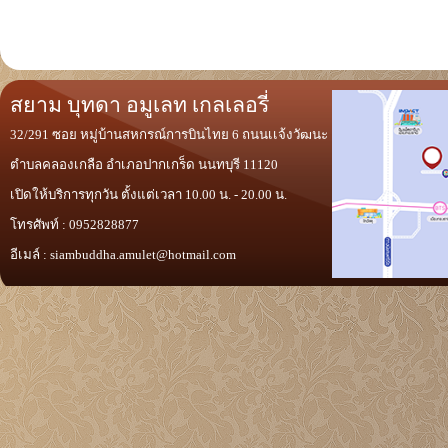
สยาม บุทดา อมูเลท เกลเลอรี่
32/291 ซอย หมู่บ้านสหกรณ์การบินไทย 6 ถนนเเจ้งวัฒนะ
ตำบลคลองเกลือ อำเภอปากเกร็ด นนทบุรี 11120
เปิดให้บริการทุกวัน ตั้งแต่เวลา 10.00 น. - 20.00 น.
โทรศัพท์ : 0952828877
อีเมล์ :
siambuddha.amulet@hotmail.com