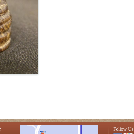
่
Follow Us