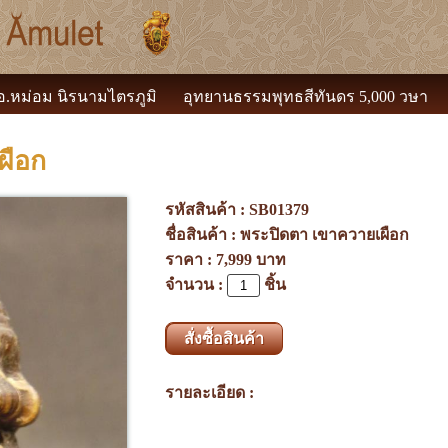
 อ.หม่อม นิรนามไตรภูมิ
อุทยานธรรมพุทธสีทันดร 5,000 วษา
ผือก
รหัสสินค้า :
SB01379
ชื่อสินค้า :
พระปิดตา เขาควายเผือก
ราคา :
7,999 บาท
จำนวน :
ชิ้น
สั่งซื้อสินค้า
รายละเอียด :